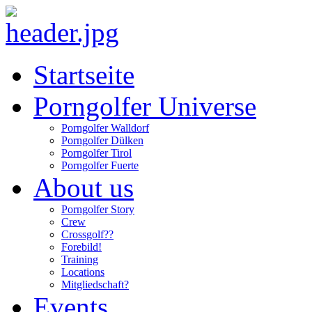
Startseite
Porngolfer Universe
Porngolfer Walldorf
Porngolfer Dülken
Porngolfer Tirol
Porngolfer Fuerte
About us
Porngolfer Story
Crew
Crossgolf??
Forebild!
Training
Locations
Mitgliedschaft?
Events