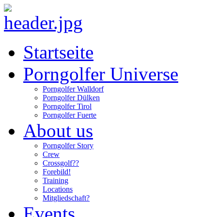
Startseite
Porngolfer Universe
Porngolfer Walldorf
Porngolfer Dülken
Porngolfer Tirol
Porngolfer Fuerte
About us
Porngolfer Story
Crew
Crossgolf??
Forebild!
Training
Locations
Mitgliedschaft?
Events