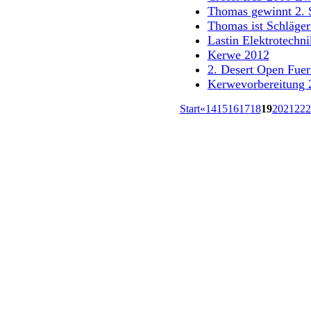
Thomas gewinnt 2. 
Thomas ist Schläger
Lastin Elektrotechn
Kerwe 2012
2. Desert Open Fuer
Kerwevorbereitung 
Start
«
14
15
16
17
18
19
20
21
22
2